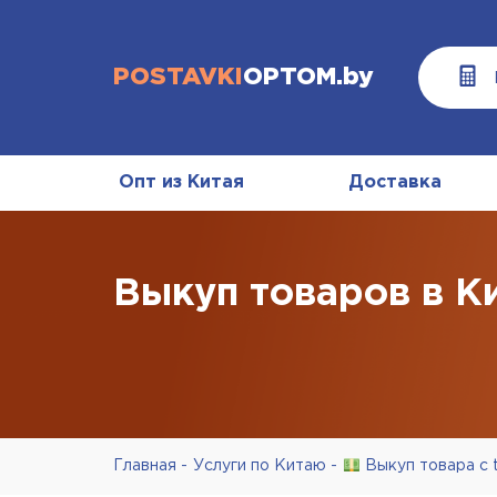
POSTAVKI
OPTOM.by
Опт из Китая
Доставка
Выкуп товаров в К
Главная
Услуги по Китаю
Выкуп товара с t