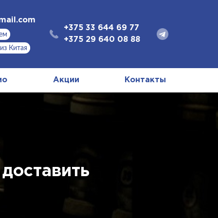
mail.com
+375 33 644 69 77
аем
+375 29 640 08 88
 из Китая
ио
Акции
Контакты
 доставить