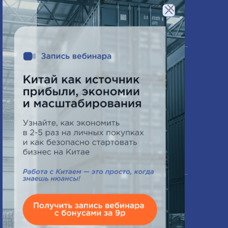
×
Компания
О нас
Часто задаваемые вопросы
Схема работы
Новости
Контакты
Офис в Минске
ПН-ПТ 9:00 - 18:00
СБ выходной
+375 33 644 69 77