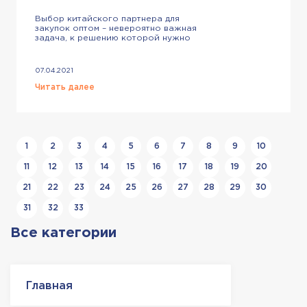
Выбор китайского партнера для
закупок оптом – невероятно важная
задача, к решению которой нужно
подойти максимально ответственно.
От посредника из Китая зависит
очень многое: сколько вы заплатите
07.04.2021
за товар, сколько будете ждать
доставку, какого качества будет
Читать далее
продукция и другое. Чтобы узнать о
надежности посредника, можете
заказать экспертную проверку или
воспользоваться нашими советами.
Оба варианта хороши. […]
1
2
3
4
5
6
7
8
9
10
11
12
13
14
15
16
17
18
19
20
21
22
23
24
25
26
27
28
29
30
31
32
33
Все категории
Главная