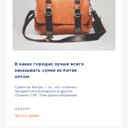
В каких городах лучше всего
заказывать сумки из Китая
оптом
Сумки из Китая — то, что отлично
продается в Беларуси и других
странах СНГ. Они разнообразные,
качественные, модные. Поэтому
заказывать аксессуары у китайских
продавцов для последующей
15.04.2021
перепродажи у нас в стране —
хорошая идея. Осталось разобраться,
Читать далее
в каких городах стоит искать
поставщиков. Для начала хотим
отметить, что стоит лично посетить