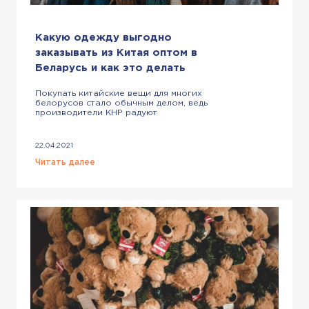
Какую одежду выгодно
заказывать из Китая оптом в
Беларусь и как это делать
Покупать китайские вещи для многих
белорусов стало обычным делом, ведь
производители КНР радуют
разнообразной качественной
продукцией. Одежда из Китая —
популярнейшая категория товаров,
22.04.2021
поэтому продавать ее очень выгодно.
В этой статье мы расскажем, какие
Читать далее
именно изделия пользуются огромным
спросом, как купить оптом с
доставкой в Беларусь. Причины
заказывать женскую, мужскую,
детскую одежду в Китае Уже […]