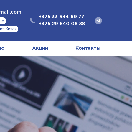
mail.com
+375 33 644 69 77
аем
+375 29 640 08 88
 из Китая
ио
Акции
Контакты