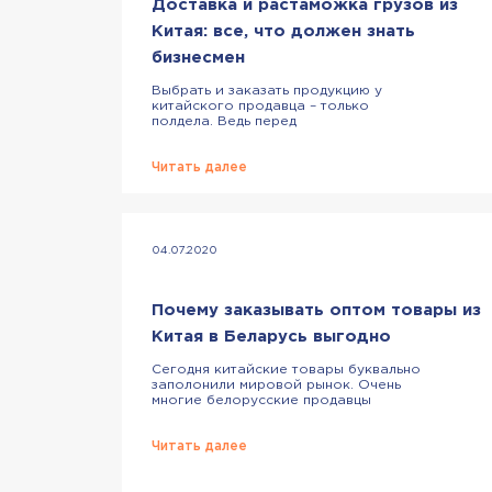
Доставка и растаможка грузов из
Китая: все, что должен знать
бизнесмен
Выбрать и заказать продукцию у
китайского продавца – только
полдела. Ведь перед
предпринимателем также встает
вопрос о доставке груза, его
растаможке в Беларуси. Мы
Читать далее
расскажем, что необходимо знать
каждому бизнесмену о доставке,
таможенном оформлении грузов из
Китая. Зная все особенности, нюансы,
вы сможете наладить поставки и
04.07.2020
сделать их максимально удобными,
выгодными. Доставка грузов из Китая
[…]
Почему заказывать оптом товары из
Китая в Беларусь выгодно
Сегодня китайские товары буквально
заполонили мировой рынок. Очень
многие белорусские продавцы
сотрудничают с поставщиками/
производителями из Поднебесной.
При этом они продают не
Читать далее
низкосортную продукцию, а
качественный, привлекательный