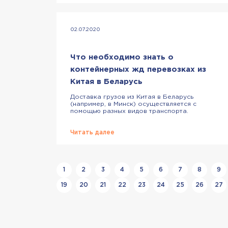
товар, который пользуется спросом
среди белорусов. Покупать товары из
Китая оптом в наши дни – правильное
решение, если хочется построить
прибыльный бизнес. Почему
02.07.2020
заказывать товары оптом из Китая
выгодно? […]
Что необходимо знать о
контейнерных жд перевозках из
Китая в Беларусь
Доставка грузов из Китая в Беларусь
(например, в Минск) осуществляется с
помощью разных видов транспорта.
Несмотря на обилие способов
доставки, многие выбирают именно
железнодорожные перевозки –
Читать далее
транспортировку продукции поездом.
Мы расскажем полезную информацию
о жд поставках в РБ, которая
пригодится начинающим и опытным
предпринимателям. Что такое
1
2
3
4
5
6
7
8
9
контейнерная доставка грузов из
Китая жд транспортом Перевозка
19
20
21
22
23
24
25
26
27
товаров […]