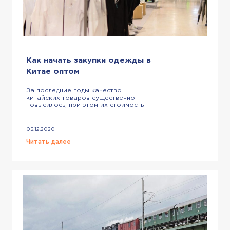
Как начать закупки одежды в
Китае оптом
За последние годы качество
китайских товаров существенно
повысилось, при этом их стоимость
все еще находится на приемлемом
уровне. Из-за этого закупки одежды в
Китае оптом становятся все более
05.12.2020
часто встречающимся явлением. В
этой статье мы поговорим о том, как
Читать далее
же заказывать с выгодой и доставлять
товар без проблем. Закупки оптом в
Китае: где закупаются оптовики? […]