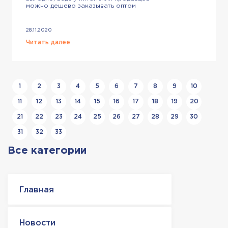
можно дешево заказывать оптом
самые разные категории товаров. Но
возможно ли быстро получать свои
заказы? Да. Достаточно
28.11.2020
воспользоваться экспресс-доставкой
грузов из Китая, которая является
Читать далее
самой быстрой. Что представляет
собой экспресс-доставка груза?
Сроки международной поставки из
КНР зависят от выбранного
транспорта. И если обычно заказчики
ждут 2, […]
1
2
3
4
5
6
7
8
9
10
11
12
13
14
15
16
17
18
19
20
21
22
23
24
25
26
27
28
29
30
31
32
33
Все категории
Главная
Новости