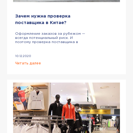
Зачем нужна проверка
поставщика в Китае?
Оформление заказов за рубежом —
всегда потенциальный риск. И
поэтому проверка поставщика в
Китае — не просто формальная
процедура, а один из важнейших
факторов ведения бизнеса с
10.12.2020
китайскими продавцами. Поговорим
об этом подробнее. Для чего нужно
Читать далее
проверять китайских поставщиков?
При заказе партии продукции из
Китая каждый бизнесмен хочет быть
уверенным, что товар придет вовремя,
будет […]