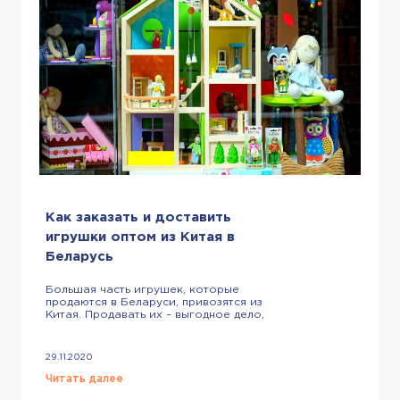
Как заказать и доставить
игрушки оптом из Китая в
Беларусь
Большая часть игрушек, которые
продаются в Беларуси, привозятся из
Китая. Продавать их – выгодное дело,
если следовать трендам, правильно
выбирать целевую аудиторию и
грамотно делать заказы у китайских
29.11.2020
продавцов. Ниже мы расскажем
полезную информацию о доставке
Читать далее
игрушек из Китая оптом. Почему