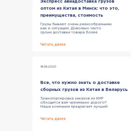
Экспресс авиадоставка грузов
оптом из Китая в Минск: что это,
преимущества, стоимость
Грузы бывают очень разнообразными,
как и ситуации. Довольно часто
сроки доставки товара более
значительны, чем стоимость его
перевозки. В таком случае
рационально выбрать авиадоставку
Читать далее
грузов из Китая в Беларусь –
быстрейшую из всех существующих.
Экспресс авиадоставка из Китая в
Минск: описание Доставка самолетом
из КНР – это оптимальный вариант для
18.06.2020
перевозки ценных грузов небольшого
объема. […]
Все, что нужно знать о доставке
сборных грузов из Китая в Беларусь
Транспортировка заказов из КНР
обходится вам чрезмерно дорого?
Наша компания предлагает лучший
выход из ситуации – доставка в
составе сборных грузов. До
недавнего времени заказчик, который
Читать далее
хотел получить малую партию
товаров из Китая в Беларусь был