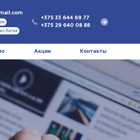
mail.com
+375 33 644 69 77
аем
+375 29 640 08 88
 из Китая
ио
Акции
Контакты